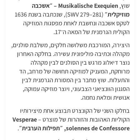
שוץ,
Musikalische Exequien – ״אשכבה
מוזיקלית״
(SWV 279–281), שנכתבה בשנת 1636
לטקס אשכבה ונחשבת לאחת מפסגות המוזיקה
הקולית הגרמנית של המאה ה־17.
היצירה, המורכבת משלושה חלקים, משלבת סולנים,
מקהלה וכתיבה פוליפונית עשירה. בחלקה האחרון
נוצר דיאלוג מרגש בין הסולנים לבין מקהלה
מרוחקת, המעניק למוזיקה תחושה של מרחב, הד
והתעלות. שוץ מחבר בין המסורת הגרמנית לבין
הסגנון הוונציאני הצבעוני, ויוצר מוזיקה עמוקה,
אנושית ומלאת נחמה.
בחלקו השני של הקונצרט תבוצע אחת מיצירותיו
הקוליות האהובות והזוהרות של מוצרט –
Vesperae
solennes de Confessore, ״תפילות הערבית״
.