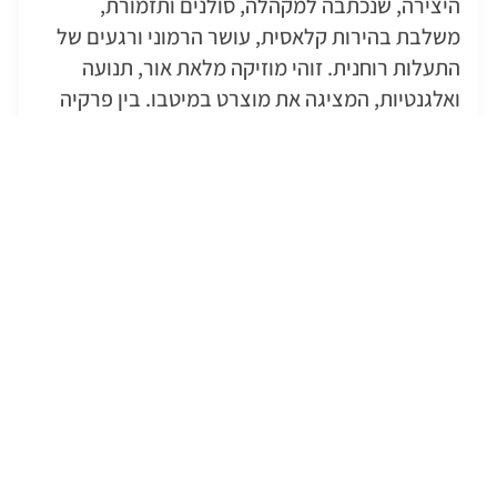
היצירה, שנכתבה למקהלה, סולנים ותזמורת,
משלבת בהירות קלאסית, עושר הרמוני ורגעים של
התעלות רוחנית. זוהי מוזיקה מלאת אור, תנועה
ואלגנטיות, המציגה את מוצרט במיטבו. בין פרקיה
נמצא גם המזמור המפורסם והמרגש
״לאודטה
דומינום״
, מן הרגעים הליריים היפים ביותר שכתב
המלחין.
בביצוע תזמורת בארוקדה, האנסמבל הקולי
הישראלי וסולנים, מקבלות שתי היצירות חיים
חדשים באקוסטיקה הייחודית של הכנסייה. זהו מסע
מוזיקלי הנע מן העומק הרוחני והאינטימיות של שוץ
אל הזוהר והשמחה הנשגבת של מוצרט – מפגש בין
שתי תקופות ושתי דרכים מרהיבות לבטא אמונה,
נחמה והתעלות.
אורך הקונצרט: כ-75 דקות, ללא הפסקה