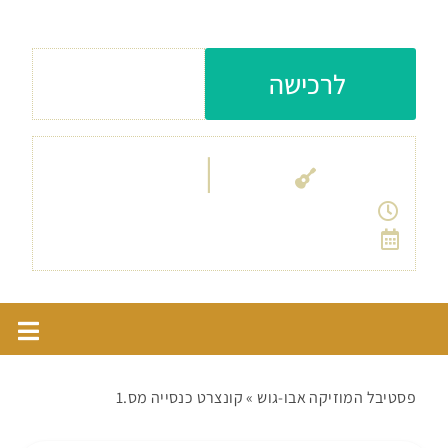
והאנסמבל הקולי הישראלי
עלות כניסה: 210
לרכישה
ש״ח
|
אבו גוש
כנסיית קריית יערים
11:00
30/9
פסטיבל המוזיקה אבו-גוש
»
קונצרט כנסייה מס.1