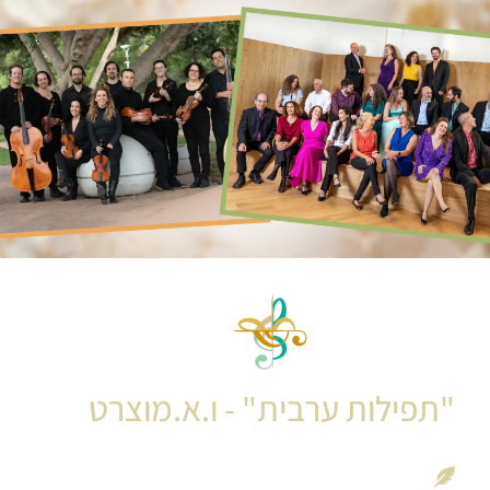
קונצרט כנסייה מס.1
"תפילות ערבית" - ו.א.מוצרט
חגיגה קולית עם תזמורת בארוקדה