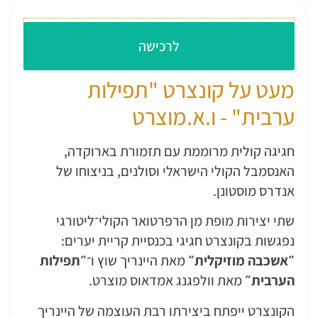
עלות כניסה: 210 ש״ח
לרכישה
מעט על קונצרט "תפילות
ערבית" - ו.א.מוצרט
חגיגה קולית מרוממת עם תזמורת בארוקדה,
האנסמבל הקולי הישראלי וסולנים, בניצוחו של
אנדרס מוסטונן.
שתי יצירות מופת מן הרפרטואר הקולי־ליטורגי
נפגשות בקונצרט חגיגי בכנסיית קריית יערים:
״אשכבה מוזיקלית״
מאת היינריך שוץ ו־
״תפילות
הערבית״
מאת וולפגנג אמדאוס מוצרט.
הקונצרט ייפתח ביצירתו רבת העוצמה של היינריך