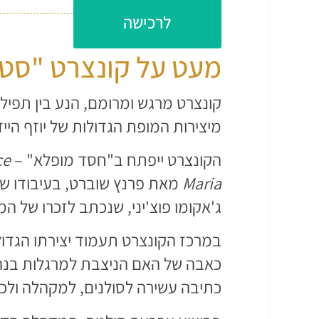
עלות כניסה: 210 ש״ח
לרכישה
מעט על קונצרט "סטא
קונצרט מרגש ומרומם, הנע בין תפילה
מיצירות המופת הגדולות של יוזף היי
הקונצרט ייפתח ב"חסד מופלא" –
ce
Maria
מאת פרנץ שוברט, בעיבודו של
ג'אקומו פוצ'יני, שנכתב לזכרו של המ
במרכז הקונצרט תעמוד יצירתו הגדו
כאבה של האם הניצבת למרגלות בנה ה
כתיבה עשירה לסולנים, למקהלה ולכלי