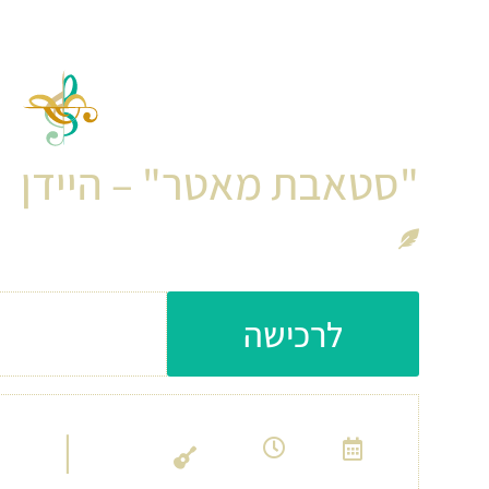
קונ
"סטאבת מאטר" – היידן
מיצירות המופת הגדולות של היידן
עלות כניסה: 210 ש״ח
לרכישה
14:00
30/9
|
אבו גוש
כנסיי