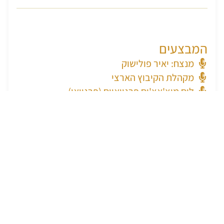
המבצעים
מנצח: יאיר פולישוק
מקהלת הקיבוץ הארצי
לוס מוצ'אצ'וס פרגוואיוס (פרגוואי) -
לואיס אלברטו אמריליה
אניבל פורטיו
אדוארדו קונטררס
אלוויו ברטו
חוויאר אלוורז