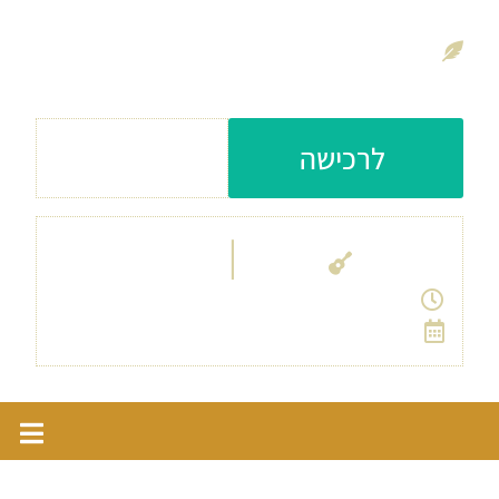
חגיגה צבעונית של קולות, כלים ונשמה
דרום־אמריקאית
עלות כניסה: 230
לרכישה
ש״ח
|
אבו גוש
כנסיית קריית יערים
11:00
3/10