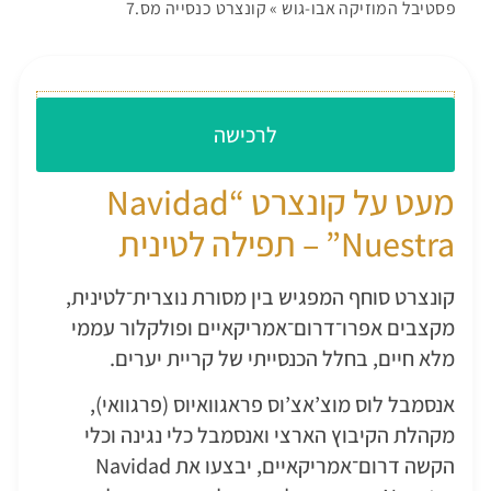
פסטיבל המוזיקה אבו-גוש
»
קונצרט כנסייה מס.7
עלות כניסה: 230 ש״ח
לרכישה
מעט על קונצרט “Navidad
Nuestra” – תפילה לטינית
קונצרט סוחף המפגיש בין מסורת נוצרית־לטינית,
מקצבים אפרו־דרום־אמריקאיים ופולקלור עממי
מלא חיים, בחלל הכנסייתי של קריית יערים.
אנסמבל לוס מוצ’אצ’וס פראגוואיוס (פרגוואי),
מקהלת הקיבוץ הארצי ואנסמבל כלי נגינה וכלי
הקשה דרום־אמריקאיים, יבצעו את Navidad