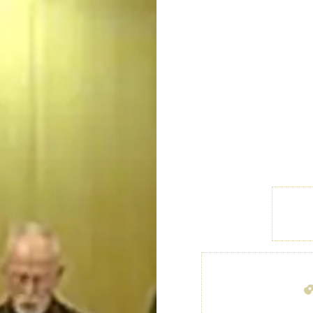
צרט מוזיאון מס.1
מוזיאון ת״א