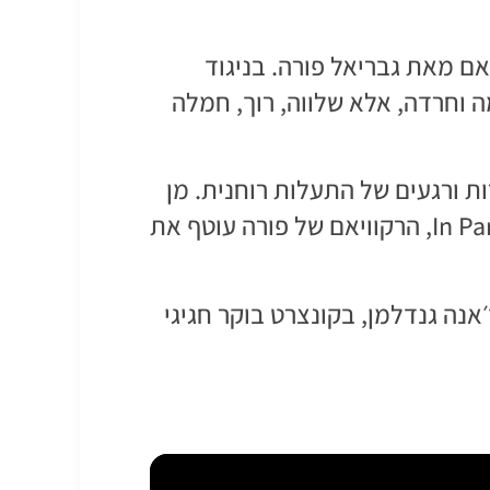
ם מאת גבריאל פורה. בניגוד
 וחרדה, אלא שלווה, רוך, חמלה
ות ורגעים של התעלות רוחנית. מן
הפתיחה המאופקת ועד לפרקי השיא המוכרים והאהובים, בהם ה־Pie Jesu וה־In Paradisum, הרקוויאם של פורה עוטף את
׳אנה גנדלמן, בקונצרט בוקר חגיגי