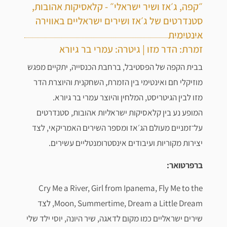
״קפה, ג׳אז ושיר ישראלי״ - קלאסיקות אהובות,
סטנדרטים של ג׳אז ושירים ישראליים באווירה
אינטימית
זמרת: הדר מזו | גיטרה: עמרי בר גיורא
בבית הקפה של הפסטיבל, ברחבת הכנסייה, יתקיים מפגש
מוזיקלי חם ואינטימי בין הזמרת, השחקנית והיוצרת הדר
מזו לבין הגיטריסט, המלחין והיוצר עמרי בר גיורא.
המופע נע בין קלאסיקות ישראליות אהובות, סטנדרטים
על־זמניים מעולם הג׳אז ומספר השירים האמריקאי, לצד
יצירות מקוריות ועיבודים אינסטרומנטליים עשירים.
ברפרטואר:
Cry Me a River, Girl from Ipanema, Fly Me to the
Moon, Summertime, Dream a Little Dream, לצד
שירים ישראליים כמו מקום לדאגה, שיר היונה, יוסי ילד שלי