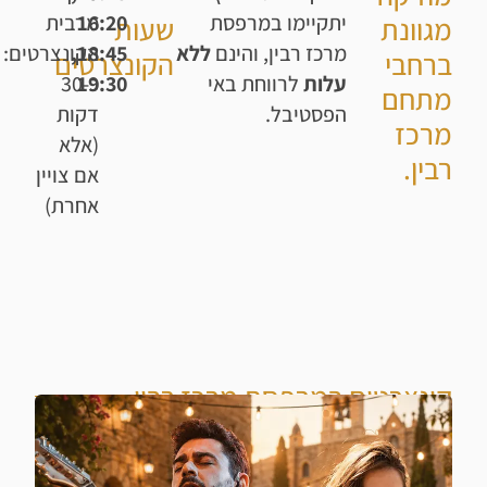
יתקיימו במרפסת
16:20
מרבית
מגוונת
שעות
מרכז רבין, והינם
ללא
18:45,
הקונצרטים:
ברחבי
הקונצרטים
עלות
לרווחת באי
19:30
כ-30
מתחם
הפסטיבל.
דקות
מרכז
(אלא
רבין.
אם צויין
אחרת)
קונצרטים במרפסת מרכז רבין