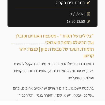
רחבת בית הקפה
30/9/2026
13:20-13:50
"צלילים של תקווה" - ממפצח האגוזים וקזבלן
ועד הביטלס והזמר הישראלי
תזמורת הנוער של מבשרת ציון | מנצח: יזהר
קרשון
תזמורת הנוער של מבשרת ציון מזמינה את הקהל למפגש
צעיר, צבעוני ומלא שמחת נגינה, החוצה סגנונות, תקופות
ועולמות מוזיקליים.
בתוכנית יישמעו עיבודים לשירים ישראליים אהובים, ובהם
„על כפיו יביא”, ״יש אי שם״, ״הפרח בגני״, ״כל הכבוד״
מתוך קזבלן ו־״קרן שמש״. לצדם תבצע התזמורת את All