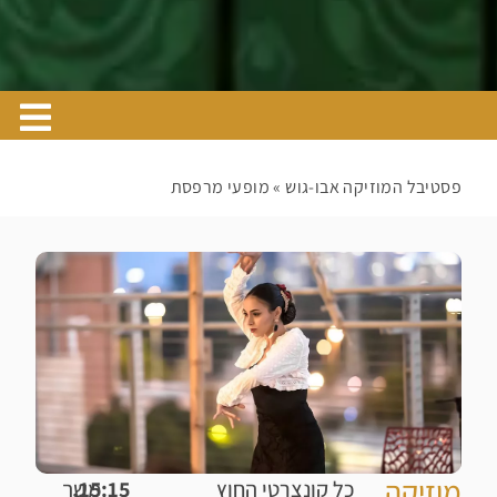
פסטיבל המוזיקה אבו-גוש
»
מופעי מרפסת
מוזיקה
כל קונצרטי החוץ
15:15,
משך