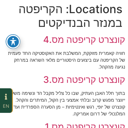
Locations:
הקריפטה
במנזר הבנדיקטים
קונצרט קריפטה מס.4
​חוויה קאמרית מזוקקת, המשלבת את האקוסטיקה החד פעמית
של הקריפטה עם ביצועים היסטוריים מלאי השראה במרחק
נגיעה מהקהל.
קונצרט קריפטה מס.3
בתוך חלל האבן העתיק, שבו כל צליל מקבל הד ונשימה משלו,
ייווצר מפגש קרוב ובלתי אמצעי בין הקול, המיתרים והקהל.
EN
קונצרט של יופי, רגש ואינטימיות – מן הסערה הספרדית ועד לרוך
המלנכולי של דרום אמריקה.
קונצרט קריפטה מס.1