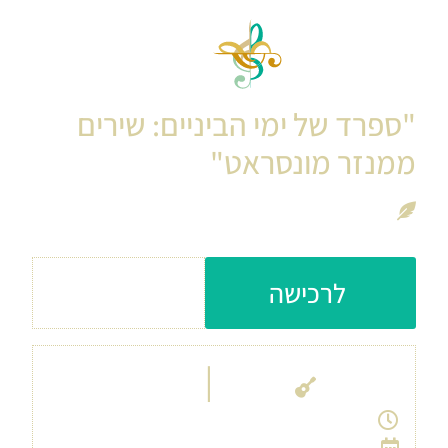
קונצרט כנסייה מס.3
"ספרד של ימי הביניים: שירים
ממנזר מונסראט"
צלילים סוחפים מספרד העתיקה
עלות כניסה: 180
לרכישה
ש״ח
|
אבו גוש
כנסיית קריית יערים
17:00