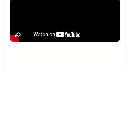
המבצעים
שירה: אנסטסיה בונדרבה
שירה: יעל דושי
שירה: מאי אזגי