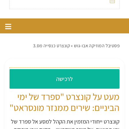
30/9
פסטיבל המוזיקה אבו-גוש
»
קונצרט כנסייה מס.3
עלות כניסה: 180 ש״ח
לרכישה
מעט על קונצרט "ספרד של ימי
הביניים: שירים ממנזר מונסראט"
קונצרט ייחודי המזמין את הקהל למסע אל ספרד של