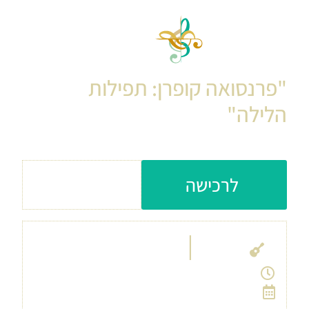
קונצרט קריפטה מס.2
"פרנסואה קופרן: תפילות
הלילה"
עלות כניסה: 120
לרכישה
ש״ח
|
אבו גוש
הקריפטה במנזר הבנדיקטים
16:45
1/10