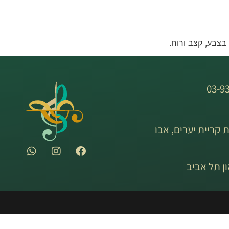
בצבע, קצב ורוח.
ת קריית יערים, אבו
ון תל אביב